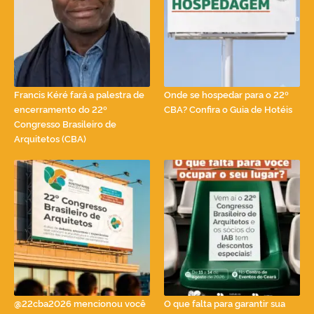
Francis Kéré fará a palestra de
Onde se hospedar para o 22º
encerramento do 22º
CBA? Confira o Guia de Hotéis
Congresso Brasileiro de
Arquitetos (CBA)
@22cba2026 mencionou você
O que falta para garantir sua