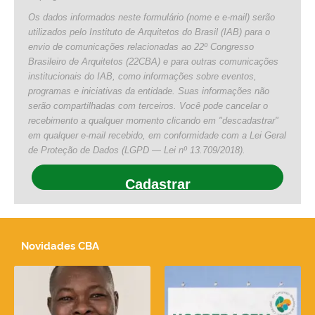
Os dados informados neste formulário (nome e e-mail) serão
utilizados pelo Instituto de Arquitetos do Brasil (IAB) para o
envio de comunicações relacionadas ao 22º Congresso
Brasileiro de Arquitetos (22CBA) e para outras comunicações
institucionais do IAB, como informações sobre eventos,
programas e iniciativas da entidade. Suas informações não
serão compartilhadas com terceiros. Você pode cancelar o
recebimento a qualquer momento clicando em "descadastrar"
em qualquer e-mail recebido, em conformidade com a Lei Geral
de Proteção de Dados (LGPD — Lei nº 13.709/2018).
Cadastrar
Novidades CBA