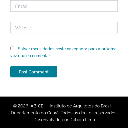
Email*
Website
Salvar meus dados neste navegador para a próxima
vez que eu comentar.
© 2026 IAB-CE — Instituto de Arquitetos do Brasil –
Departamento do Ceará. Todos os direitos reservados.
Desenvolvido por
Débora Lima