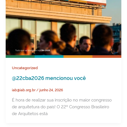
Uncategorized
@22cba2026 mencionou você
iab@iab.org.br
/
junho 24, 2026
É hora de realizar sua inscrição no maior congresso
de arquitetura do país! O 22º Congresso Brasileiro
de Arquitetos está