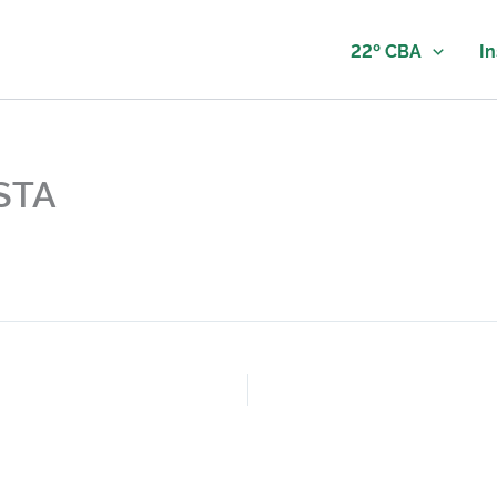
22º CBA
In
STA